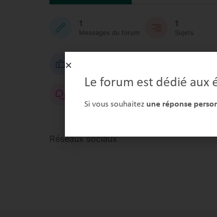
1
1
Messages du forum
Sujets
0
0
Aime
Aime réçu
Le forum est dédié aux é
0
Commentaires
Si vous souhaitez
une réponse personn
Réseaux sociaux