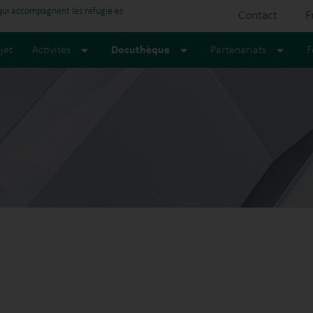
 qui accompagnent les réfugié·es
Contact
F
jet
Activités
Docuthèque
Partenariats
F