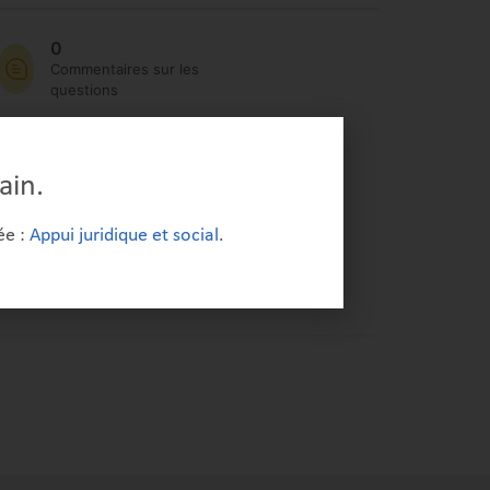
0
Commentaires sur les
questions
0
Publications
ain.
ée :
Appui juridique et social
.