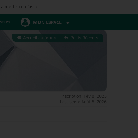
rance terre d’asile
orum
MON ESPACE
Accueil du forum
|
Posts Récents
Inscription: Fév 8, 2023
Last seen: Août 5, 2026