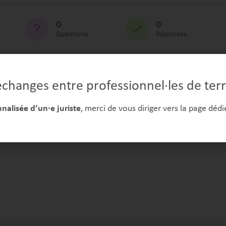
0
0
Questions
Réponses
0
0/10
Received Dislikes
Évaluation
changes entre professionnel·les de terr
alisée d’un·e juriste
, merci de vous diriger vers la page dédi