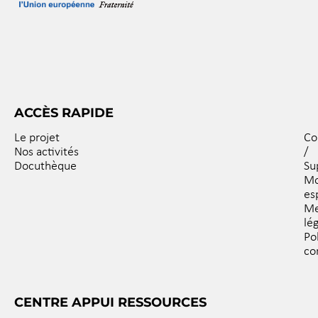
ACCÈS RAPIDE
Le projet
Co
Nos activités
/
Docuthèque
Su
M
es
Me
lé
Po
co
CENTRE APPUI RESSOURCES