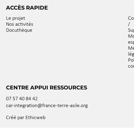
ACCÈS RAPIDE
Le projet
Co
Nos activités
/
Docuthèque
Su
M
es
Me
lé
Po
co
CENTRE APPUI RESSOURCES
07 57 40 84 42
car-integration@france-terre-asile.org
Créé par Ethicweb