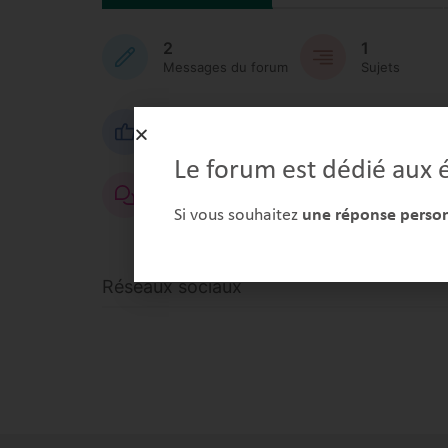
2
1
Messages du forum
Sujets
1
0
Aime
Aime réçu
Le forum est dédié aux é
0
Commentaires
Si vous souhaitez
une réponse personn
Réseaux sociaux