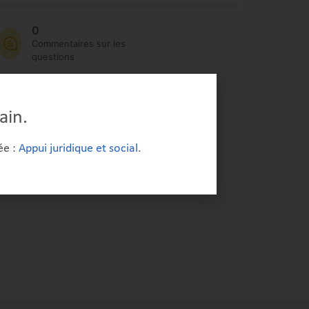
0
Commentaires sur les
questions
0
Publications
ain.
ée :
Appui juridique et social
.