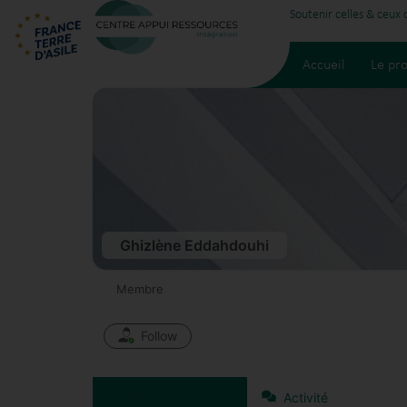
Soutenir celles & ceux
Accueil
Le pro
Ghizlène Eddahdouhi
Membre
Follow
Profil
Activité