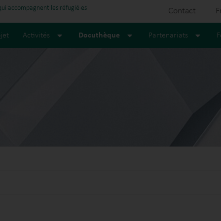
 qui accompagnent les réfugié·es
Contact
F
jet
Activités
Docuthèque
Partenariats
F