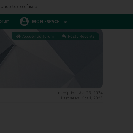
rance terre d’asile
orum
MON ESPACE
Accueil du forum
|
Posts Récents
Inscription: Avr 23, 2024
Last seen: Oct 1, 2025