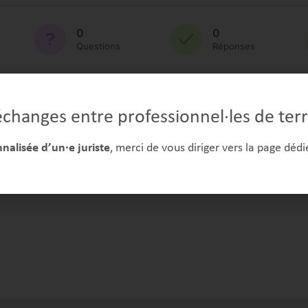
0
0
Questions
Réponses
0
0/10
Received Dislikes
Évaluation
changes entre professionnel·les de terr
alisée d’un·e juriste
, merci de vous diriger vers la page dédi