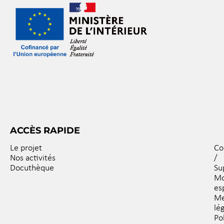
ACCÈS RAPIDE
Le projet
Co
Nos activités
/
Docuthèque
Su
M
es
Me
lé
Po