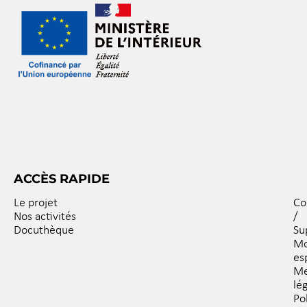
ACCÈS RAPIDE
Le projet
Co
Nos activités
/
Docuthèque
Su
M
es
Me
lé
Po