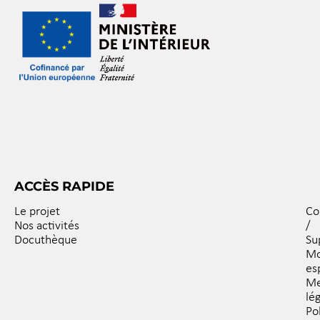
ACCÈS RAPIDE
Le projet
Co
Nos activités
/
Docuthèque
Su
M
es
Me
lé
Po