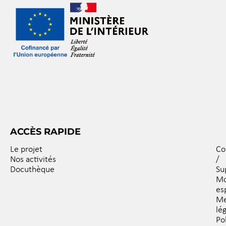
ACCÈS RAPIDE
Le projet
Co
Nos activités
/
Docuthèque
Su
M
es
Me
lé
Po