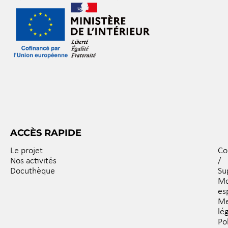
ACCÈS RAPIDE
Le projet
Co
Nos activités
/
Docuthèque
Su
M
es
Me
lé
Po