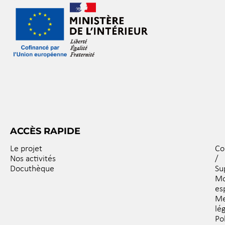
ACCÈS RAPIDE
Le projet
Co
Nos activités
/
Docuthèque
Su
M
es
Me
lé
Po