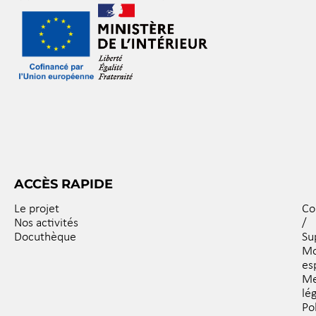
ACCÈS RAPIDE
Le projet
Co
Nos activités
/
Docuthèque
Su
M
es
Me
lé
Po