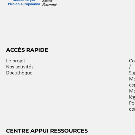
ACCÈS RAPIDE
Le projet
Co
Nos activités
/
Docuthèque
Su
M
es
Me
lé
Po
co
CENTRE APPUI RESSOURCES