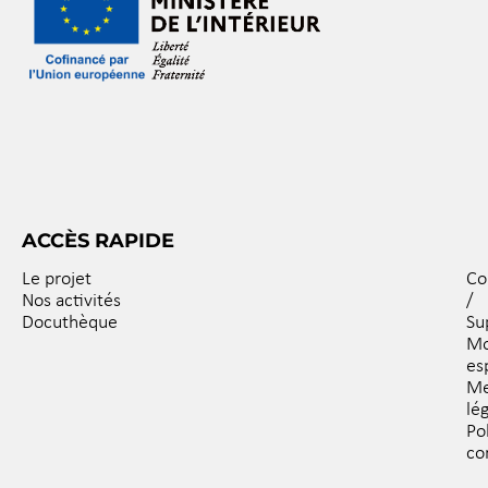
ACCÈS RAPIDE
Le projet
Co
Nos activités
/
Docuthèque
Su
M
es
Me
lé
Po
co