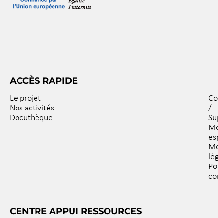
ACCÈS RAPIDE
Le projet
Co
Nos activités
/
Docuthèque
Su
M
es
Me
lé
Po
co
CENTRE APPUI RESSOURCES