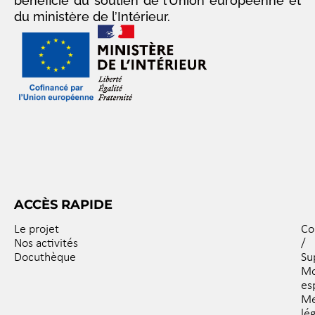
bénéficie du soutien de l’Union européenne et
du ministère de l’Intérieur.
ACCÈS RAPIDE
Le projet
Co
Nos activités
/
Docuthèque
Su
M
es
Me
lé