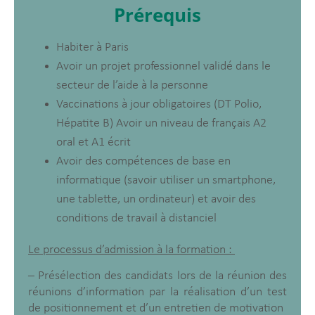
Prérequis
Habiter à Paris
Avoir un projet professionnel validé dans le
secteur de l’aide à la personne
Vaccinations à jour obligatoires (DT Polio,
Hépatite B) Avoir un niveau de français A2
oral et A1 écrit
Avoir des compétences de base en
informatique (savoir utiliser un smartphone,
une tablette, un ordinateur) et avoir des
conditions de travail à distanciel
Le processus d’admission à la formation :
– Présélection des candidats lors de la réunion des
réunions d’information par la réalisation d’un test
de positionnement et d’un entretien de motivation