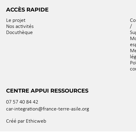
ACCÈS RAPIDE
Le projet
Co
Nos activités
/
Docuthèque
Su
M
es
Me
lé
Po
co
CENTRE APPUI RESSOURCES
07 57 40 84 42
car-integration@france-terre-asile.org
Créé par Ethicweb