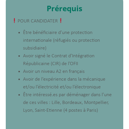
Prérequis
POUR CANDIDATER
Être bénéficiaire d’une protection
internationale (réfugiés ou protection
subsidiaire)
Avoir signé le Contrat d’Intégration
Républicaine (CIR) de l’OFII
Avoir un niveau A2 en français
Avoir de l’expérience dans la mécanique
et/ou l’électricité et/ou l’électronique
Être intéressé.es par déménager dans l’une
de ces villes : Lille, Bordeaux, Montpellier,
Lyon, Saint-Etienne (4 postes à Paris)