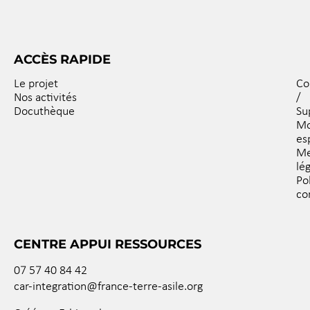
ACCÈS RAPIDE
Le projet
Co
Nos activités
/
Docuthèque
Su
M
es
Me
lé
Po
co
CENTRE APPUI RESSOURCES
07 57 40 84 42
car-integration@france-terre-asile.org