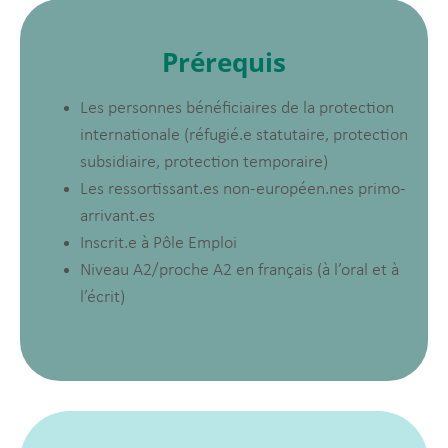
Prérequis
Les personnes bénéficiaires de la protection
internationale (réfugié.e statutaire, protection
subsidiaire, protection temporaire)
Les ressortissant.es non-européen.nes primo-
arrivant.es
Inscrit.e à Pôle Emploi
Niveau A2/proche A2 en français (à l’oral et à
l’écrit)