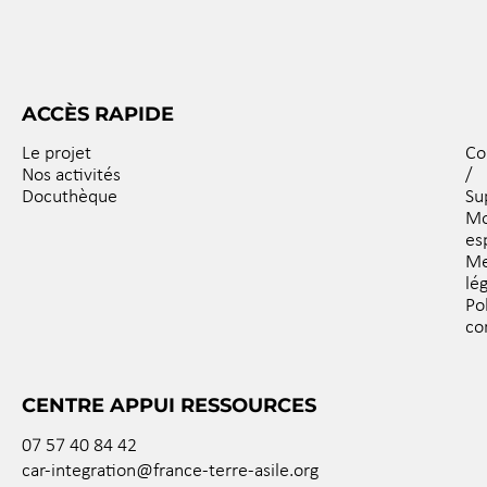
ACCÈS RAPIDE
Le projet
Co
Nos activités
/
Docuthèque
Su
M
es
Me
lé
Po
co
CENTRE APPUI RESSOURCES
07 57 40 84 42
car-integration@france-terre-asile.org