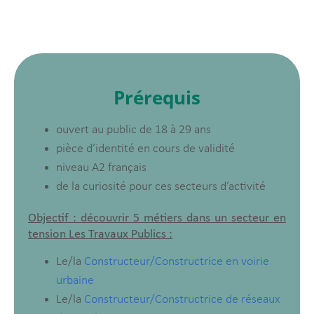
Prérequis
ouvert au public de 18 à 29 ans
pièce d’identité en cours de validité
niveau A2 français
de la curiosité pour ces secteurs d’activité
Objectif : découvrir 5 métiers dans un secteur en
tension Les Travaux Publics :
Le/la
Constructeur/Constructrice en voirie
urbaine
Le/la
Constructeur/Constructrice de réseaux