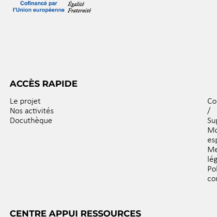
ACCÈS RAPIDE
Le projet
Co
Nos activités
/
Docuthèque
Su
M
es
Me
lé
Po
co
CENTRE APPUI RESSOURCES