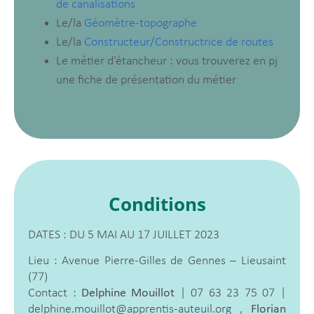
de canalisations
Le/la
Géomètre-topographe
Le/la
Constructeur/Constructrice de routes
Le métier d’étancheur : vous trouverez en pj
une fiche de présentation du métier
Conditions
DATES : DU 5 MAI AU 17 JUILLET 2023
Lieu : Avenue Pierre-Gilles de Gennes – Lieusaint
(77)
Contact :
Delphine Mouillot
| 07 63 23 75 07 |
delphine.mouillot@apprentis-auteuil.org ,
Florian