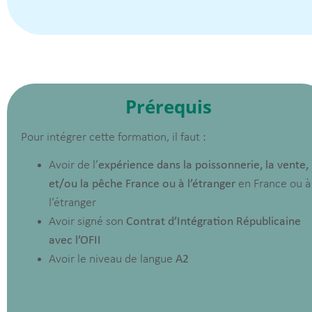
Prérequis
Pour intégrer cette formation, il faut :
Avoir de l’
expérience dans la poissonnerie, la vente,
et/ou la pêche France ou à l’étranger
en France ou à
l’étranger
Avoir signé son
Contrat d’Intégration Républicaine
avec l’OFII
Avoir le niveau de langue
A2