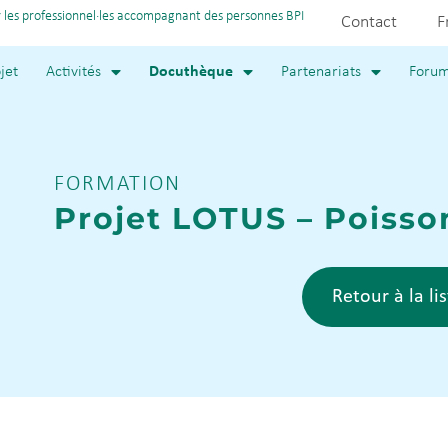
 les professionnel·les accompagnant des personnes BPI
Contact
F
jet
Activités
Docuthèque
Partenariats
Foru
FORMATION
Projet LOTUS – Poisso
Retour à la li