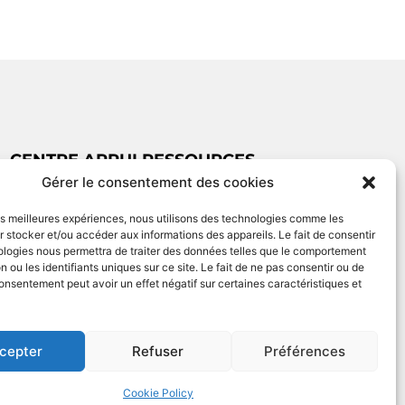
CENTRE APPUI RESSOURCES
Gérer le consentement des cookies
07 57 40 84 42
car-integration@france-terre-asile.org
les meilleures expériences, nous utilisons des technologies comme les
 stocker et/ou accéder aux informations des appareils. Le fait de consentir
Créé par Ethicweb
ologies nous permettra de traiter des données telles que le comportement
n ou les identifiants uniques sur ce site. Le fait de ne pas consentir ou de
consentement peut avoir un effet négatif sur certaines caractéristiques et
cepter
Refuser
Préférences
Cookie Policy