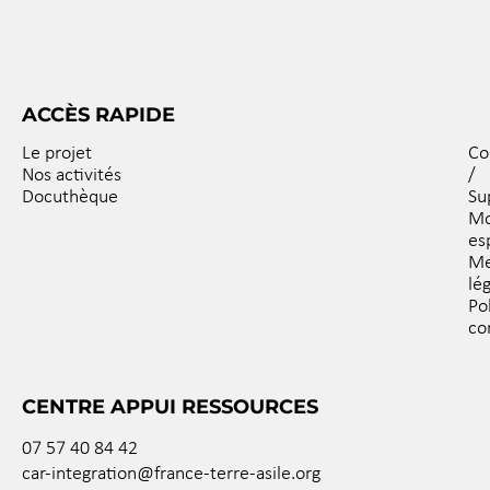
ACCÈS RAPIDE
Le projet
Co
Nos activités
/
Docuthèque
Su
M
es
Me
lé
Po
co
CENTRE APPUI RESSOURCES
07 57 40 84 42
car-integration@france-terre-asile.org