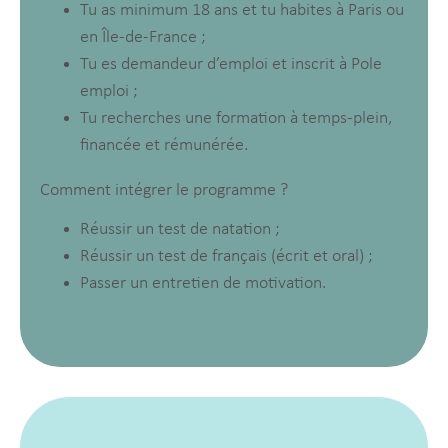
Tu as minimum 18 ans et tu habites à Paris ou
en Île-de-France ;
Tu es demandeur d’emploi et inscrit à Pole
emploi ;
Tu recherches une formation à temps-plein,
financée et rémunérée.
Comment intégrer le programme ?
Réussir un test de natation ;
Réussir un test de français (écrit et oral) ;
Passer un entretien de motivation.