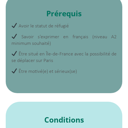
Prérequis
Avoir le statut de réfugié
Savoir s’exprimer en français (niveau A2
minimum souhaité)
Être situé en Île-de-France avec la possibilité de
se déplacer sur Paris
Être motivé(e) et sérieux(se)
Conditions