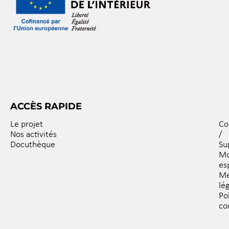
ACCÈS RAPIDE
Le projet
Co
Nos activités
/
Docuthèque
Su
M
es
Me
lé
Po
co