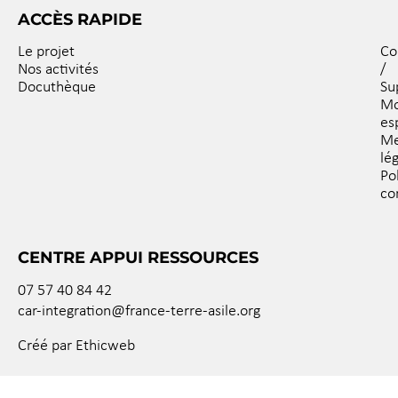
ACCÈS RAPIDE
Le projet
Co
Nos activités
/
Docuthèque
Su
M
es
Me
lé
Po
co
CENTRE APPUI RESSOURCES
07 57 40 84 42
car-integration@france-terre-asile.org
Créé par Ethicweb