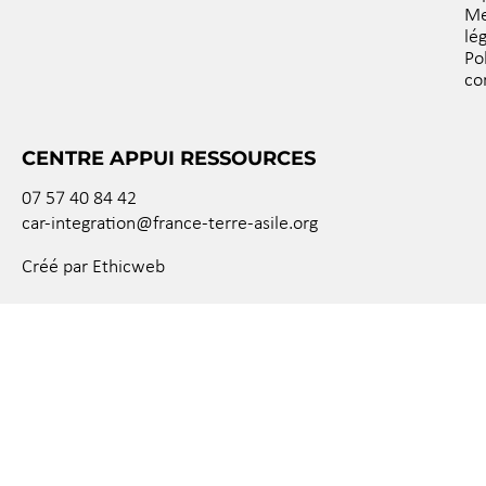
Me
lé
Po
co
CENTRE APPUI RESSOURCES
07 57 40 84 42
car-integration@france-terre-asile.org
Créé par Ethicweb