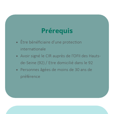
Prérequis
Être bénéficiaire d’une protection
internationale
Avoir signé le CIR auprès de l’OFII des Hauts-
de-Seine (92) / Etre domicilié dans le 92
Personnes âgées de moins de 30 ans de
préférence