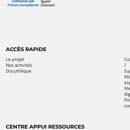
ACCÈS RAPIDE
Le projet
Co
Nos activités
/
Docuthèque
Su
M
es
Me
lé
Po
co
CENTRE APPUI RESSOURCES