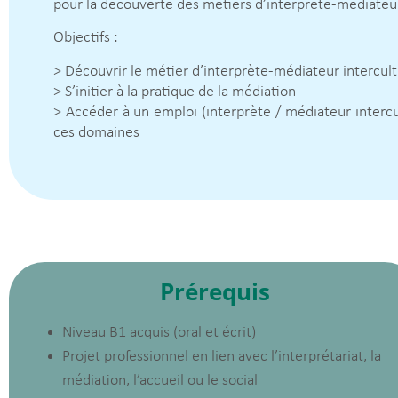
pour la découverte des métiers d’interprète-médiateur
Objectifs :
> Découvrir le métier d’interprète-médiateur intercult
> S’initier à la pratique de la médiation
> Accéder à un emploi (interprète / médiateur interc
ces domaines
Prérequis
Niveau B1 acquis (oral et écrit)
Projet professionnel en lien avec l’interprétariat, la
médiation, l’accueil ou le social