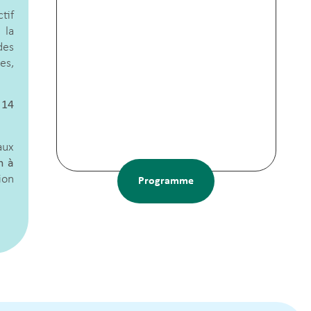
tif
 la
des
es,
 14
aux
h à
ion
Programme