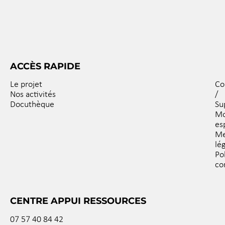
ACCÈS RAPIDE
Le projet
Co
Nos activités
/
Docuthèque
Su
M
es
Me
lé
Po
co
CENTRE APPUI RESSOURCES
07 57 40 84 42