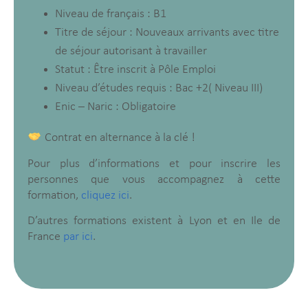
Niveau de français : B1
Titre de séjour : Nouveaux arrivants avec titre
de séjour autorisant à travailler
Statut : Être inscrit à Pôle Emploi
Niveau d’études requis : Bac +2( Niveau III)
Enic – Naric : Obligatoire
Contrat en alternance à la clé !
Pour plus d’informations et pour inscrire les
personnes que vous accompagnez à cette
formation,
cliquez ici
.
D’autres formations existent à Lyon et en Ile de
France
par ici
.