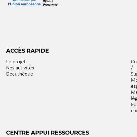
ACCÈS RAPIDE
Le projet
Co
Nos activités
/
Docuthèque
Su
M
es
Me
lé
Po
co
CENTRE APPUI RESSOURCES