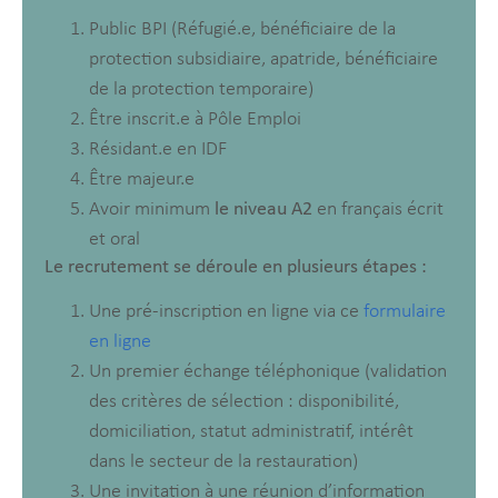
Public BPI (Réfugié.e, bénéficiaire de la
protection subsidiaire, apatride, bénéficiaire
de la protection temporaire)
Être inscrit.e à Pôle Emploi
Résidant.e en IDF
Être majeur.e
Avoir minimum
le niveau A2
en français écrit
et oral
Le recrutement se déroule en plusieurs étapes :
Une pré-inscription en ligne via ce
formulaire
en ligne
Un premier échange téléphonique (validation
des critères de sélection : disponibilité,
domiciliation, statut administratif, intérêt
dans le secteur de la restauration)
Une invitation à une réunion d’information