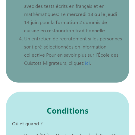
avec des tests écrits en français et en
mathématiques: Le
mercredi 13 ou le jeudi
14 juin
pour la
formation 2 commis de
cuisine en restauration traditionnelle
Un entretien de recrutement si les personnes
sont pré-sélectionnées en information
collective Pour en savoir plus sur l’École des
Cuistots Migrateurs, cliquez
ici
.
Conditions
Où et quand ?