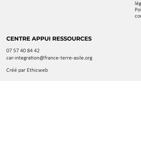
lé
Po
co
CENTRE APPUI RESSOURCES
07 57 40 84 42
car-integration@france-terre-asile.org
Créé par Ethicweb