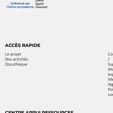
ACCÈS RAPIDE
Le projet
Co
Nos activités
/
Docuthèque
Su
M
es
Me
lé
Po
co
CENTRE APPUI RESSOURCES