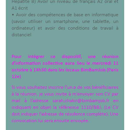
Hépatite B) Avoir un niveau de français A2 oral et
A1 écrit
• Avoir des compétences de base en informatique
(savoir utiliser un smartphone, une tablette, un
ordinateur) et avoir des conditions de travail à
distanciel
Pour intégrer ce dispositif, une réunion
d’information collective aura lieu le mercredi 11
octobre à 14h30 dans les locaux BimBamJob (Paris
12e)
Si vous souhaitez inscrire l’un.e de vos bénéficiaires
à la réunion, je vous invite à m’envoyer son CV par
mail à l’adresse
sarah.chakir@bimbamjob.fr
en
indiquant en objet la référence 1110/BBJ. (Le CV
doit indiquer l’adresse de résidence complète). Une
convocation lui sera ensuite envoyée.