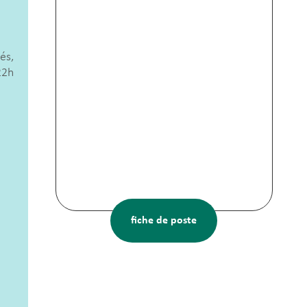
és,
22h
fiche de poste