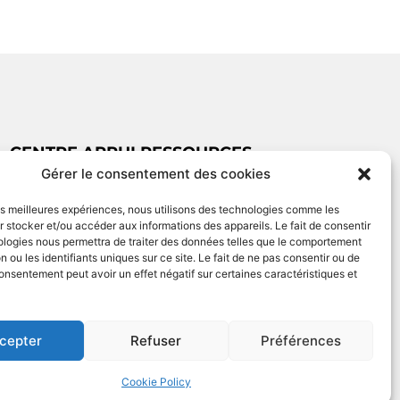
CENTRE APPUI RESSOURCES
Gérer le consentement des cookies
07 57 40 84 42
car-integration@france-terre-asile.org
les meilleures expériences, nous utilisons des technologies comme les
 stocker et/ou accéder aux informations des appareils. Le fait de consentir
Créé par Ethicweb
ologies nous permettra de traiter des données telles que le comportement
n ou les identifiants uniques sur ce site. Le fait de ne pas consentir ou de
consentement peut avoir un effet négatif sur certaines caractéristiques et
cepter
Refuser
Préférences
Cookie Policy