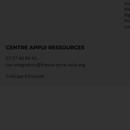
es
Me
lé
Po
co
CENTRE APPUI RESSOURCES
07 57 40 84 42
car-integration@france-terre-asile.org
Créé par Ethicweb