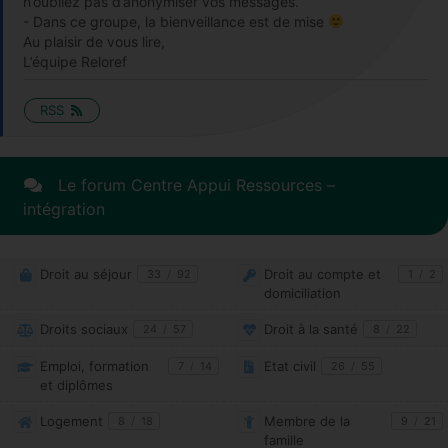
n’oubliez pas d’anonymiser vos messages.
- Dans ce groupe, la bienveillance est de mise
Au plaisir de vous lire,
L’équipe Reloref
RSS
Le forum Centre Appui Ressources –
intégration
Droit au séjour
Droit au compte et
33
/
92
1
/
2
domiciliation
Droits sociaux
Droit à la santé
24
/
57
8
/
22
Emploi, formation
Etat civil
7
/
14
26
/
55
et diplômes
Logement
Membre de la
8
/
18
9
/
21
famille