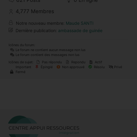
621
Posts
0
En ligne
4,777
Membres
Notre nouveau membre:
Maude SANTI
Dernière publication:
ambassade de guinée
Icônes du forum:
Le forum ne contient aucun message non lus
Le forum contient des messages non lus
Icônes de sujet:
Pas répondu
Repondu
Actif
Important
Épinglé
Non approuvé
Résolu
Privé
Fermé