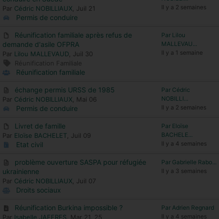
Il y a 2 semaines
Par
Cédric NOBILLIAUX
, Juil 21
Permis de conduire
Réunification familiale après refus de
Par Lilou
demande d'asile OFPRA
MALLEVAU...
Il y a 1 semaine
Par
Lilou MALLEVAUD
, Juil 30
Réunification Familiale
Réunification familiale
échange permis URSS de 1985
Par Cédric
NOBILLI...
Par
Cédric NOBILLIAUX
, Mai 06
Il y a 2 semaines
Permis de conduire
Livret de famille
Par Eloïse
BACHELE...
Par
Eloïse BACHELET
, Juil 09
Il y a 4 semaines
Etat civil
problème ouverture SASPA pour réfugiée
Par Gabrielle Rabo...
ukrainienne
Il y a 3 semaines
Par
Cédric NOBILLIAUX
, Juil 07
Droits sociaux
Réunification Burkina impossible ?
Par Adrien Regnard
Il y a 4 semaines
Par
Isabelle JAFFRES
, Mar 21, 25