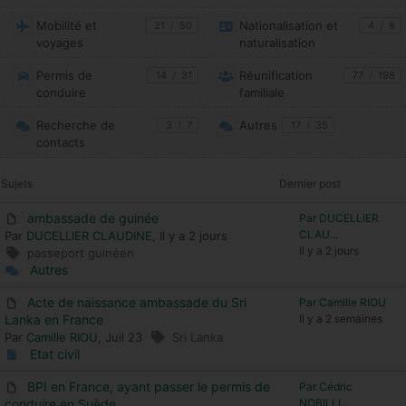
Mobilité et
Nationalisation et
21
/
50
4
/
8
voyages
naturalisation
Permis de
Réunification
14
/
31
77
/
198
conduire
familiale
Recherche de
Autres
3
/
7
17
/
35
contacts
Sujets
Dernier post
ambassade de guinée
Par DUCELLIER
CLAU...
Par
DUCELLIER CLAUDINE
, Il y a 2 jours
Il y a 2 jours
passeport guinéen
Autres
Acte de naissance ambassade du Sri
Par Camille RIOU
Lanka en France
Il y a 2 semaines
Par
Camille RIOU
, Juil 23
Sri Lanka
Etat civil
BPI en France, ayant passer le permis de
Par Cédric
conduire en Suède
NOBILLI...