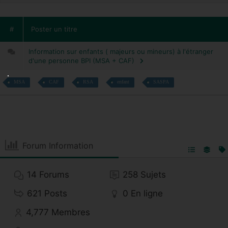
#
Poster un titre
Information sur enfants ( majeurs ou mineurs) à l'étranger
d'une personne BPI (MSA + CAF)
MSA
CAF
RSA
enfant
SASPA
Forum Information
14
Forums
258
Sujets
621
Posts
0
En ligne
4,777
Membres