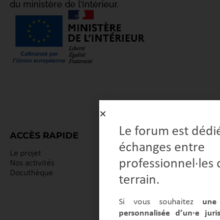
du ministère de l’Intérieur.
Le forum est dédi
ACCÈS RAPIDE
échanges entre
Le projet
Co
professionnel·les 
Nos activités
/
Docuthèque
Su
terrain.
M
es
Si vous souhaitez
une
Me
lé
personnalisée d’un·e juri