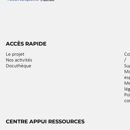
ACCÈS RAPIDE
Le projet
Co
Nos activités
/
Docuthèque
Su
M
es
Me
lé
Po
co
CENTRE APPUI RESSOURCES